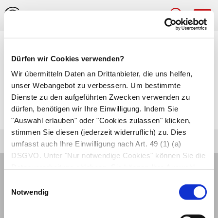
Hau
Medizinlexikon
Dürfen wir Cookies verwenden?
Nervenblockade
Wir übermitteln Daten an Drittanbieter, die uns helfen,
unser Webangebot zu verbessern. Um bestimmte
Betäubung eines
Nervs
durch eine Spritze mit
Dienste zu den aufgeführten Zwecken verwenden zu
dürfen, benötigen wir Ihre Einwilligung. Indem Sie
örtlichem Betäubungsmittel in seine Umgebung.
"Auswahl erlauben" oder "Cookies zulassen" klicken,
stimmen Sie diesen (jederzeit widerruflich) zu. Dies
umfasst auch Ihre Einwilligung nach Art. 49 (1) (a)
DSGVO. Unter "Nur notwendige Cookies" können Sie die
Datenverarbeitung ablehnen. Sie können Ihre Auswahl
jederzeit unter "Privatsphäre“ am Seitenende ändern.
Einwilligungsauswahl
Notwendig