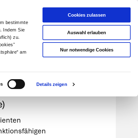
Cookies zulassen
Kundenlogin
Info für Apotheker
 Um bestimmte
g. Indem Sie
Auswahl erlauben
flich) zu.
Suche
leben
Über uns
ookies"
Nur notwendige Cookies
atsphäre“ am
os
Details zeigen
e)
tienten
nktionsfähigen