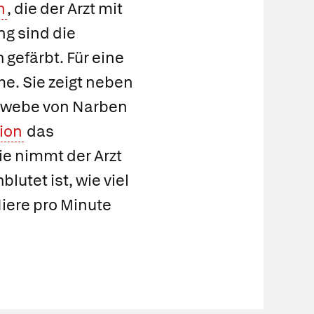
n
, die der Arzt mit
ng sind die
gefärbt. Für eine
me. Sie zeigt neben
gewebe von Narben
ion
das
ie
nimmt der Arzt
lutet ist, wie viel
Niere pro Minute