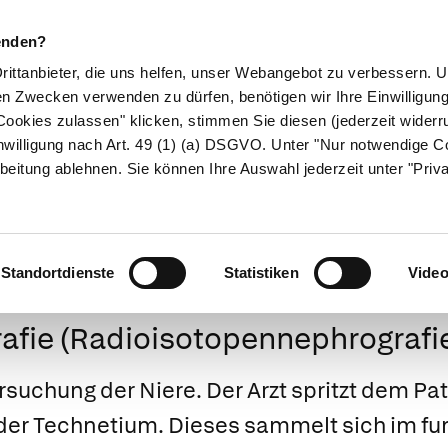
enden?
Drittanbieter, die uns helfen, unser Webangebot zu verbessern.
en Zwecken verwenden zu dürfen, benötigen wir Ihre Einwilligun
ookies zulassen" klicken, stimmen Sie diesen (jederzeit widerru
ikamente
Naturheilkunde
Eltern & Kind
Gesund 
nwilligung nach Art. 49 (1) (a) DSGVO. Unter "Nur notwendige C
beitung ablehnen. Sie können Ihre Auswahl jederzeit unter "Priv
Medizinlexikon
Standortdienste
Statistiken
Vide
rafie (Radioisotopennephrografi
rsuchung der Niere. Der Arzt spritzt dem Pa
oder Technetium. Dieses sammelt sich im fu