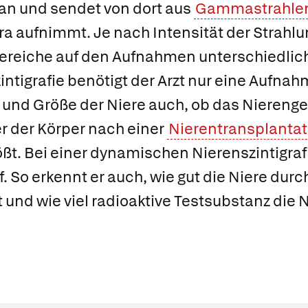
an und sendet von dort aus
Gammastrahle
a aufnimmt. Je nach Intensität der Strahlu
reiche auf den Aufnahmen unterschiedlich 
intigrafie
benötigt der Arzt nur eine Aufnah
 und Größe der Niere auch, ob das Nieren
r der Körper nach einer
Nierentransplantat
ßt. Bei einer
dynamischen Nierenszintigraf
f. So erkennt er auch, wie gut die Niere durchb
t und wie viel radioaktive Testsubstanz die 