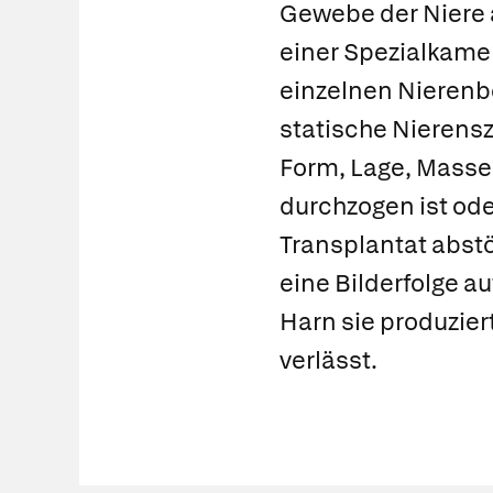
Gewebe der Niere 
einer Spezialkamer
einzelnen Nierenbe
statische Nierensz
Form, Lage, Masse
durchzogen ist ode
Transplantat abstö
eine Bilderfolge au
Harn sie produzier
verlässt.