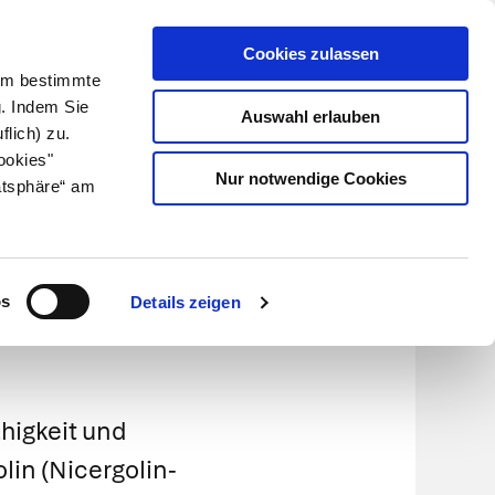
Cookies zulassen
Kundenlogin
Info für Apotheker
 Um bestimmte
g. Indem Sie
Auswahl erlauben
flich) zu.
Suche
leben
Über uns
ookies"
Nur notwendige Cookies
atsphäre“ am
os
Details zeigen
higkeit und
olin
(
Nicergolin-