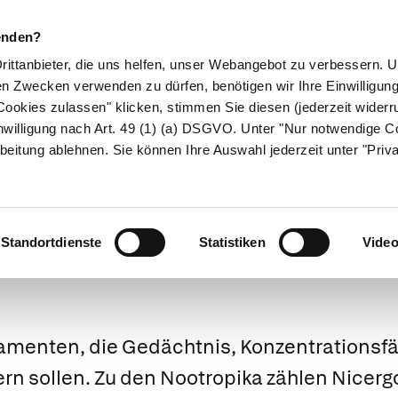
enden?
Drittanbieter, die uns helfen, unser Webangebot zu verbessern.
en Zwecken verwenden zu dürfen, benötigen wir Ihre Einwilligun
ookies zulassen" klicken, stimmen Sie diesen (jederzeit widerru
ikamente
Naturheilkunde
Eltern & Kind
Gesund 
nwilligung nach Art. 49 (1) (a) DSGVO. Unter "Nur notwendige C
beitung ablehnen. Sie können Ihre Auswahl jederzeit unter "Priv
Medizinlexikon
Standortdienste
Statistiken
Vide
menten, die Gedächtnis, Konzentrationsfä
ern sollen. Zu den Nootropika zählen
Nicerg