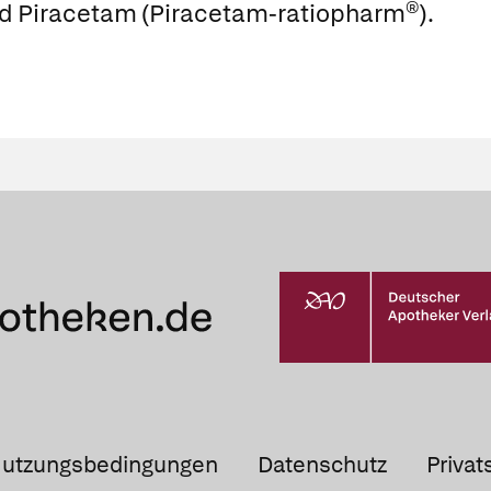
nd
Piracetam
(
Piracetam-ratiopharm®
).
utzungsbedingungen
Datenschutz
Privat