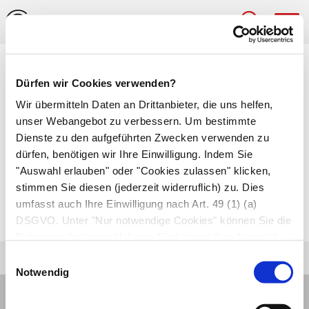
Hau
Medizinlexikon
Dürfen wir Cookies verwenden?
Nüchternwert
Wir übermitteln Daten an Drittanbieter, die uns helfen,
unser Webangebot zu verbessern. Um bestimmte
Konzentration eines bestimmten Stoffs in den
Dienste zu den aufgeführten Zwecken verwenden zu
dürfen, benötigen wir Ihre Einwilligung. Indem Sie
Körperflüssigkeiten, nachdem der Untersuchte
"Auswahl erlauben" oder "Cookies zulassen" klicken,
zwölf Stunden lang nichts mehr zu sich
stimmen Sie diesen (jederzeit widerruflich) zu. Dies
genommen hat. Einer der bekanntesten
umfasst auch Ihre Einwilligung nach Art. 49 (1) (a)
Nüchternwerte ist der
Nüchternblutzucker
.
DSGVO. Unter "Nur notwendige Cookies" können Sie die
Datenverarbeitung ablehnen. Sie können Ihre Auswahl
jederzeit unter "Privatsphäre“ am Seitenende ändern.
Einwilligungsauswahl
Notwendig