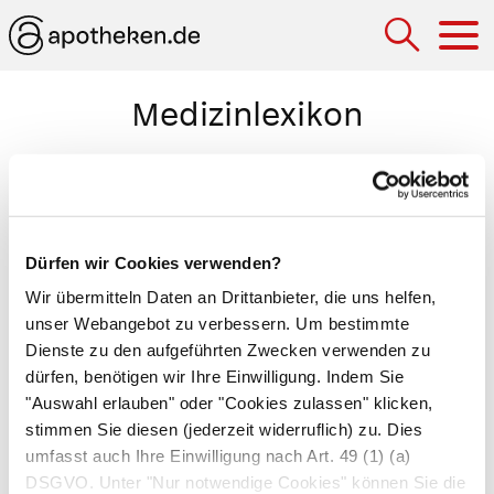
Hau
Medizinlexikon
Operationsfähigkeit (Operabilität)
Eignung eines Patienten für eine Operation. Für
eine Operation muss der Patient bestimmte
Dürfen wir Cookies verwenden?
physische und psychische Voraussetzungen
Wir übermitteln Daten an Drittanbieter, die uns helfen,
mitbringen. So ist die Operationsfähigkeit bei
unser Webangebot zu verbessern. Um bestimmte
Patienten mit Herzinsuffizienz,
Dienste zu den aufgeführten Zwecken verwenden zu
Lungeninsuffizienz, Stoffwechselentgleisung
dürfen, benötigen wir Ihre Einwilligung. Indem Sie
oder Schock z.B. nicht gegeben.
"Auswahl erlauben" oder "Cookies zulassen" klicken,
stimmen Sie diesen (jederzeit widerruflich) zu. Dies
Der Begriff Operabilität bezeichnet darüber
umfasst auch Ihre Einwilligung nach Art. 49 (1) (a)
hinaus die Möglichkeit, eine Krankheit operativ
DSGVO. Unter "Nur notwendige Cookies" können Sie die