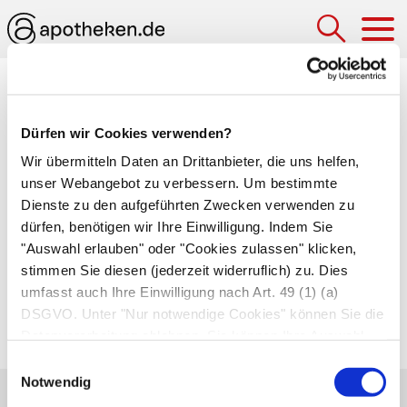
Hau
Medizinlexikon
Dürfen wir Cookies verwenden?
Ösophagusdilatation
Wir übermitteln Daten an Drittanbieter, die uns helfen,
Beseitigung von Engstellen in der
Speiseröhre
unser Webangebot zu verbessern. Um bestimmte
mit Hilfe eines aufblasbaren Ballons. Die
Dienste zu den aufgeführten Zwecken verwenden zu
dürfen, benötigen wir Ihre Einwilligung. Indem Sie
Ösophagusdilatation ist vor allem dann nötig,
"Auswahl erlauben" oder "Cookies zulassen" klicken,
wenn sich die Muskulatur am Ende der
stimmen Sie diesen (jederzeit widerruflich) zu. Dies
Speiseröhre zusammenkrampft, sodass der
umfasst auch Ihre Einwilligung nach Art. 49 (1) (a)
Speisebrei nicht mehr in den Magen eintreten
DSGVO. Unter "Nur notwendige Cookies" können Sie die
kann.
Datenverarbeitung ablehnen. Sie können Ihre Auswahl
jederzeit unter "Privatsphäre“ am Seitenende ändern.
Einwilligungsauswahl
Notwendig