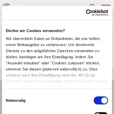
Hau
Medizinlexikon
Dürfen wir Cookies verwenden?
PA-Behandlung
Wir übermitteln Daten an Drittanbieter, die uns helfen,
unser Webangebot zu verbessern. Um bestimmte
(Parodontalbehandlung)
Dienste zu den aufgeführten Zwecken verwenden zu
dürfen, benötigen wir Ihre Einwilligung. Indem Sie
Abk. für
Parodontaltherapie.
"Auswahl erlauben" oder "Cookies zulassen" klicken,
stimmen Sie diesen (jederzeit widerruflich) zu. Dies
umfasst auch Ihre Einwilligung nach Art. 49 (1) (a)
DSGVO. Unter "Nur notwendige Cookies" können Sie die
Datenverarbeitung ablehnen. Sie können Ihre Auswahl
jederzeit unter "Privatsphäre“ am Seitenende ändern.
Einwilligungsauswahl
Notwendig