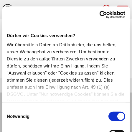
Hau
Medizinlexikon
Dürfen wir Cookies verwenden?
Panenzephalitis
Wir übermitteln Daten an Drittanbieter, die uns helfen,
unser Webangebot zu verbessern. Um bestimmte
Entzündung des gesamten Gehirns, schwere
Dienste zu den aufgeführten Zwecken verwenden zu
dürfen, benötigen wir Ihre Einwilligung. Indem Sie
Form der
Gehirnentzündung
(Enzephalitis).
"Auswahl erlauben" oder "Cookies zulassen" klicken,
stimmen Sie diesen (jederzeit widerruflich) zu. Dies
umfasst auch Ihre Einwilligung nach Art. 49 (1) (a)
DSGVO. Unter "Nur notwendige Cookies" können Sie die
Datenverarbeitung ablehnen. Sie können Ihre Auswahl
jederzeit unter "Privatsphäre“ am Seitenende ändern.
Einwilligungsauswahl
Notwendig