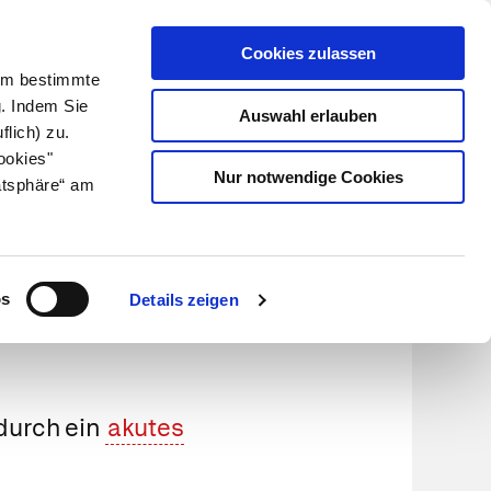
Cookies zulassen
Kundenlogin
Info für Apotheker
 Um bestimmte
g. Indem Sie
Auswahl erlauben
flich) zu.
Suche
leben
Über uns
ookies"
Nur notwendige Cookies
atsphäre“ am
os
Details zeigen
durch ein
akutes