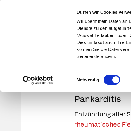
Dürfen wir Cookies verw
Wir übermitteln Daten an 
Dienste zu den aufgeführt
"Auswahl erlauben" oder "C
Krankheiten
Symptome
Therapie
Med
Dies umfasst auch Ihre Ei
können Sie die Datenverar
Seitenende ändern.
Einwilligungsauswahl
Notwendig
Pankarditis
Entzündung aller S
rheumatisches Fie