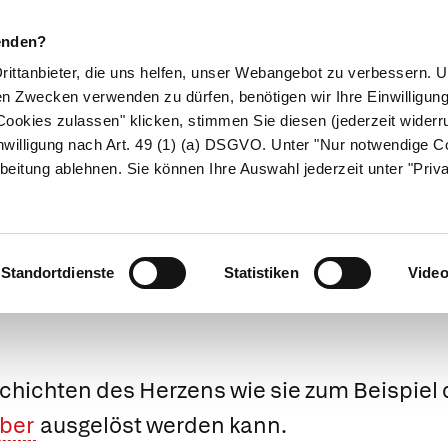
enden?
Drittanbieter, die uns helfen, unser Webangebot zu verbessern.
en Zwecken verwenden zu dürfen, benötigen wir Ihre Einwilligun
ookies zulassen" klicken, stimmen Sie diesen (jederzeit widerru
ikamente
Naturheilkunde
Eltern & Kind
Gesund 
nwilligung nach Art. 49 (1) (a) DSGVO. Unter "Nur notwendige C
beitung ablehnen. Sie können Ihre Auswahl jederzeit unter "Priv
Medizinlexikon
Standortdienste
Statistiken
Vide
chichten des Herzens wie sie zum Beispiel 
ber
ausgelöst werden kann.