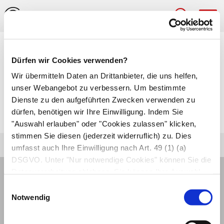
Hau
Medizinlexikon
Dürfen wir Cookies verwenden?
Pensionierungskrankheit
Wir übermitteln Daten an Drittanbieter, die uns helfen,
unser Webangebot zu verbessern. Um bestimmte
Unterform der
reaktiven Depression
, die sich
Dienste zu den aufgeführten Zwecken verwenden zu
dürfen, benötigen wir Ihre Einwilligung. Indem Sie
nach dem Austritt aus dem Berufsleben einstellt.
"Auswahl erlauben" oder "Cookies zulassen" klicken,
stimmen Sie diesen (jederzeit widerruflich) zu. Dies
umfasst auch Ihre Einwilligung nach Art. 49 (1) (a)
DSGVO. Unter "Nur notwendige Cookies" können Sie die
Datenverarbeitung ablehnen. Sie können Ihre Auswahl
jederzeit unter "Privatsphäre“ am Seitenende ändern.
Einwilligungsauswahl
Notwendig