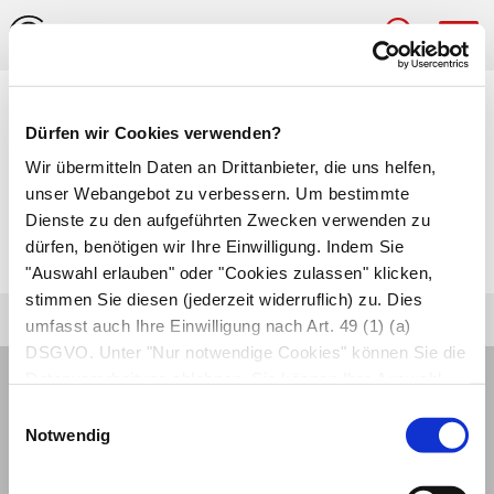
Hau
Medizinlexikon
Dürfen wir Cookies verwenden?
Perikardektomie
Wir übermitteln Daten an Drittanbieter, die uns helfen,
unser Webangebot zu verbessern. Um bestimmte
Entfernung des
Herzbeutels
(Perikard) z.B. beim
Dienste zu den aufgeführten Zwecken verwenden zu
dürfen, benötigen wir Ihre Einwilligung. Indem Sie
Panzerherz
.
"Auswahl erlauben" oder "Cookies zulassen" klicken,
stimmen Sie diesen (jederzeit widerruflich) zu. Dies
umfasst auch Ihre Einwilligung nach Art. 49 (1) (a)
DSGVO. Unter "Nur notwendige Cookies" können Sie die
Datenverarbeitung ablehnen. Sie können Ihre Auswahl
jederzeit unter "Privatsphäre“ am Seitenende ändern.
Einwilligungsauswahl
Notwendig