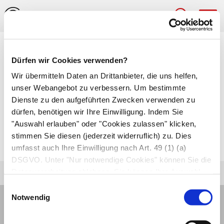
Hau
Medizinlexikon
Dürfen wir Cookies verwenden?
Periproktitis
Wir übermitteln Daten an Drittanbieter, die uns helfen,
unser Webangebot zu verbessern. Um bestimmte
Entzündung in der Umgebung von Mastdarm
Dienste zu den aufgeführten Zwecken verwenden zu
dürfen, benötigen wir Ihre Einwilligung. Indem Sie
und After, z.B. aufgrund einer
Darmfistel
im
"Auswahl erlauben" oder "Cookies zulassen" klicken,
Mastdarm, durch welche der Darminhalt ins
stimmen Sie diesen (jederzeit widerruflich) zu. Dies
Weichteilgewebe austreten kann.
umfasst auch Ihre Einwilligung nach Art. 49 (1) (a)
DSGVO. Unter "Nur notwendige Cookies" können Sie die
Datenverarbeitung ablehnen. Sie können Ihre Auswahl
jederzeit unter "Privatsphäre“ am Seitenende ändern.
Einwilligungsauswahl
Notwendig