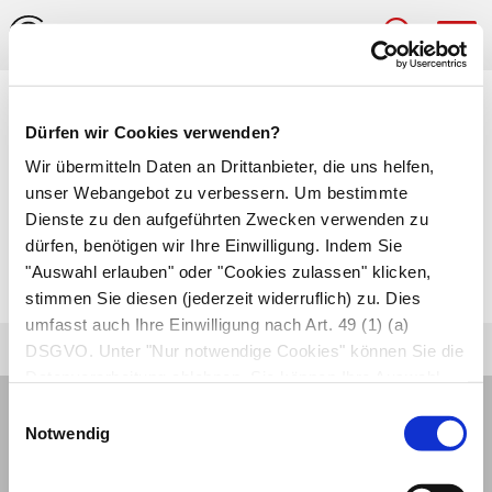
Hau
Medizinlexikon
Dürfen wir Cookies verwenden?
Perivaskulitis
Wir übermitteln Daten an Drittanbieter, die uns helfen,
unser Webangebot zu verbessern. Um bestimmte
Entzündung der äußeren Wandschicht von
Dienste zu den aufgeführten Zwecken verwenden zu
dürfen, benötigen wir Ihre Einwilligung. Indem Sie
Arterien und Venen einschließlich des
"Auswahl erlauben" oder "Cookies zulassen" klicken,
umgebenden Bindegewebes.
stimmen Sie diesen (jederzeit widerruflich) zu. Dies
umfasst auch Ihre Einwilligung nach Art. 49 (1) (a)
DSGVO. Unter "Nur notwendige Cookies" können Sie die
Datenverarbeitung ablehnen. Sie können Ihre Auswahl
jederzeit unter "Privatsphäre“ am Seitenende ändern.
Einwilligungsauswahl
Notwendig