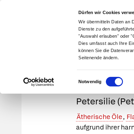
Dürfen wir Cookies verw
Wir übermitteln Daten an 
Dienste zu den aufgeführt
"Auswahl erlauben" oder "C
Krankheiten
Symptome
Therapie
Med
Dies umfasst auch Ihre Ei
können Sie die Datenverar
Seitenende ändern.
Einwilligungsauswahl
Notwendig
Petersilie (P
Ätherische Öle
,
Fl
aufgrund ihrer ha