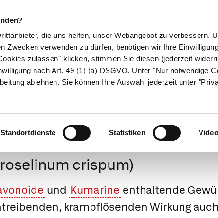
enden?
Drittanbieter, die uns helfen, unser Webangebot zu verbessern.
en Zwecken verwenden zu dürfen, benötigen wir Ihre Einwilligun
ookies zulassen" klicken, stimmen Sie diesen (jederzeit widerru
ikamente
Naturheilkunde
Eltern & Kind
Gesund 
nwilligung nach Art. 49 (1) (a) DSGVO. Unter "Nur notwendige C
beitung ablehnen. Sie können Ihre Auswahl jederzeit unter "Priv
Medizinlexikon
Standortdienste
Statistiken
Vide
etroselinum crispum)
avonoide
und
Kumarine
enthaltende Gewür
rntreibenden, krampflösenden Wirkung auch