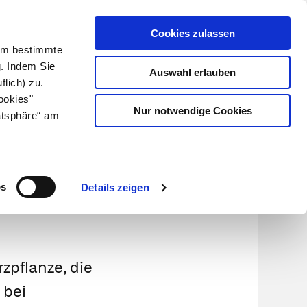
Cookies zulassen
Kundenlogin
Info für Apotheker
 Um bestimmte
g. Indem Sie
Auswahl erlauben
flich) zu.
Suche
leben
Über uns
ookies"
Nur notwendige Cookies
atsphäre“ am
os
Details zeigen
zpflanze, die
 bei