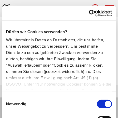
Hau
Medizinlexikon
Dürfen wir Cookies verwenden?
Phthisis
Wir übermitteln Daten an Drittanbieter, die uns helfen,
unser Webangebot zu verbessern. Um bestimmte
Gewebsschwund. Unter der
Phthisis bulbi
Dienste zu den aufgeführten Zwecken verwenden zu
dürfen, benötigen wir Ihre Einwilligung. Indem Sie
versteht man z.B. die Schrumpfung des
"Auswahl erlauben" oder "Cookies zulassen" klicken,
Augapfels nach Netzhautoperation, Trauma oder
stimmen Sie diesen (jederzeit widerruflich) zu. Dies
schweren Entzündungen.
umfasst auch Ihre Einwilligung nach Art. 49 (1) (a)
DSGVO. Unter "Nur notwendige Cookies" können Sie die
Datenverarbeitung ablehnen. Sie können Ihre Auswahl
jederzeit unter "Privatsphäre“ am Seitenende ändern.
Einwilligungsauswahl
Notwendig