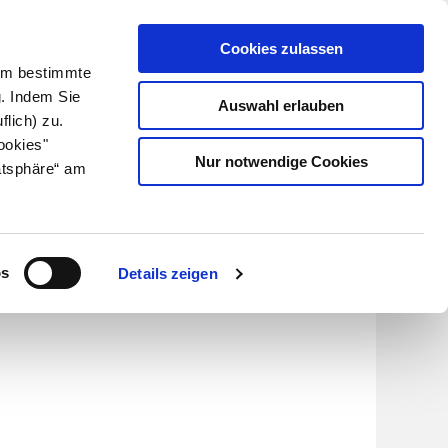
Cookies zulassen
Kundenlogin
Info für Apotheker
 Um bestimmte
g. Indem Sie
Auswahl erlauben
flich) zu.
Suche
leben
Über uns
ookies"
Nur notwendige Cookies
atsphäre“ am
os
Details zeigen
.