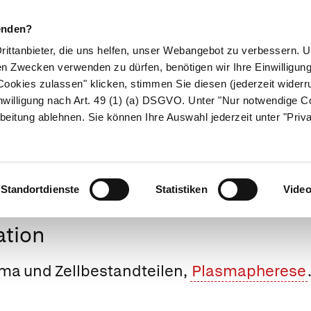
enden?
Drittanbieter, die uns helfen, unser Webangebot zu verbessern.
en Zwecken verwenden zu dürfen, benötigen wir Ihre Einwilligun
ookies zulassen" klicken, stimmen Sie diesen (jederzeit widerru
ikamente
Naturheilkunde
Eltern & Kind
Gesund 
nwilligung nach Art. 49 (1) (a) DSGVO. Unter "Nur notwendige C
beitung ablehnen. Sie können Ihre Auswahl jederzeit unter "Priv
Medizinlexikon
Standortdienste
Statistiken
Vide
tion
ma und Zellbestandteilen,
Plasmapherese