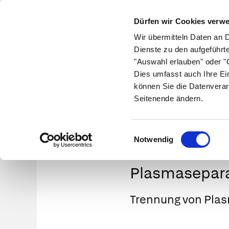
Dürfen wir Cookies verw
Wir übermitteln Daten an 
Dienste zu den aufgeführt
"Auswahl erlauben" oder "C
Krankheiten
Symptome
Therapie
Med
Dies umfasst auch Ihre Ei
können Sie die Datenverar
Seitenende ändern.
Einwilligungsauswahl
Notwendig
Plasmasepara
Trennung von Plas