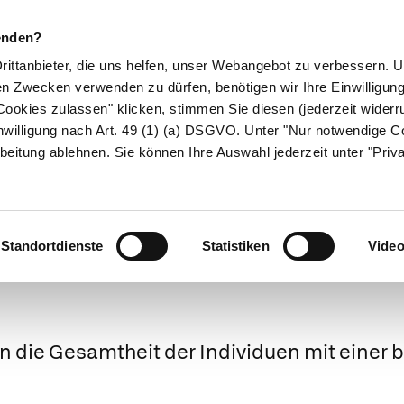
enden?
Drittanbieter, die uns helfen, unser Webangebot zu verbessern.
en Zwecken verwenden zu dürfen, benötigen wir Ihre Einwilligun
ookies zulassen" klicken, stimmen Sie diesen (jederzeit widerru
ikamente
Naturheilkunde
Eltern & Kind
Gesund 
nwilligung nach Art. 49 (1) (a) DSGVO. Unter "Nur notwendige C
beitung ablehnen. Sie können Ihre Auswahl jederzeit unter "Priv
Medizinlexikon
Standortdienste
Statistiken
Vide
en die Gesamtheit der Individuen mit einer