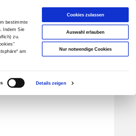
Cookies zulassen
Kundenlogin
Info für Apotheker
 Um bestimmte
g. Indem Sie
Auswahl erlauben
flich) zu.
Suche
leben
Über uns
ookies"
Nur notwendige Cookies
atsphäre“ am
os
Details zeigen