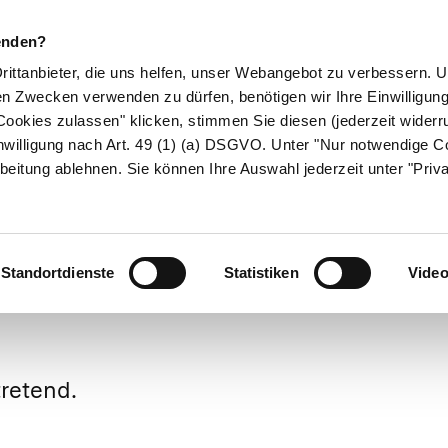
enden?
Drittanbieter, die uns helfen, unser Webangebot zu verbessern.
en Zwecken verwenden zu dürfen, benötigen wir Ihre Einwilligun
ookies zulassen" klicken, stimmen Sie diesen (jederzeit widerru
ikamente
Naturheilkunde
Eltern & Kind
Gesund 
nwilligung nach Art. 49 (1) (a) DSGVO. Unter "Nur notwendige C
beitung ablehnen. Sie können Ihre Auswahl jederzeit unter "Priv
Medizinlexikon
Standortdienste
Statistiken
Vide
tretend.