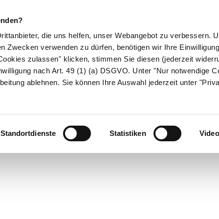
enden?
Drittanbieter, die uns helfen, unser Webangebot zu verbessern.
en Zwecken verwenden zu dürfen, benötigen wir Ihre Einwilligun
ookies zulassen" klicken, stimmen Sie diesen (jederzeit widerru
ikamente
Naturheilkunde
Eltern & Kind
Gesund 
nwilligung nach Art. 49 (1) (a) DSGVO. Unter "Nur notwendige C
beitung ablehnen. Sie können Ihre Auswahl jederzeit unter "Priv
Medizinlexikon
Standortdienste
Statistiken
Vide