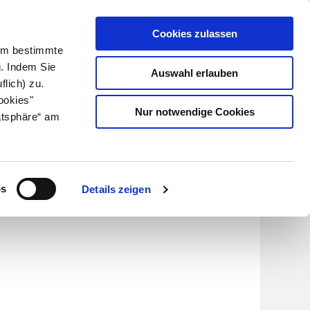
Cookies zulassen
Kundenlogin
Info für Apotheker
 Um bestimmte
g. Indem Sie
Auswahl erlauben
flich) zu.
Suche
leben
Über uns
ookies"
Nur notwendige Cookies
atsphäre“ am
os
Details zeigen