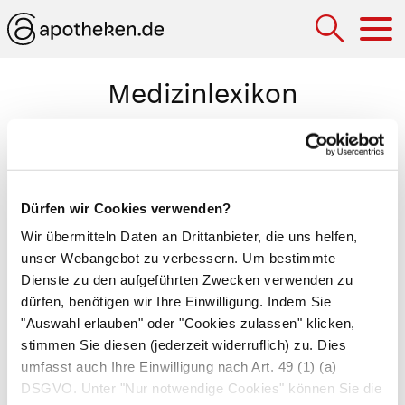
Hau
Medizinlexikon
Pulsqualität
Beschreibung von Härte und Füllung des
Pulses
bei der ärztlichen Untersuchung. Die
Pulshärte
Dürfen wir Cookies verwenden?
entsteht durch das Zusammenziehen der
Wir übermitteln Daten an Drittanbieter, die uns helfen,
Herzkammermuskulatur. Ein harter Puls deutet
unser Webangebot zu verbessern. Um bestimmte
auf
Bluthochdruck
oder
Arteriosklerose
, ein
Dienste zu den aufgeführten Zwecken verwenden zu
dürfen, benötigen wir Ihre Einwilligung. Indem Sie
weicher Puls auf
niedrigen Blutdruck
, Fieber
"Auswahl erlauben" oder "Cookies zulassen" klicken,
oder
Herzinsuffizienz
hin. Die
Pulsfüllung
ist
stimmen Sie diesen (jederzeit widerruflich) zu. Dies
abhängig von der Menge des ausgestoßenen
umfasst auch Ihre Einwilligung nach Art. 49 (1) (a)
Blutes und der Elastizität der Arterienwände. Bei
DSGVO. Unter "Nur notwendige Cookies" können Sie die