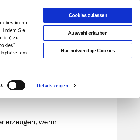
Cookies zulassen
Kundenlogin
Info für Apotheker
 Um bestimmte
g. Indem Sie
Auswahl erlauben
flich) zu.
Suche
leben
Über uns
ookies"
Nur notwendige Cookies
atsphäre“ am
os
Details zeigen
er erzeugen, wenn