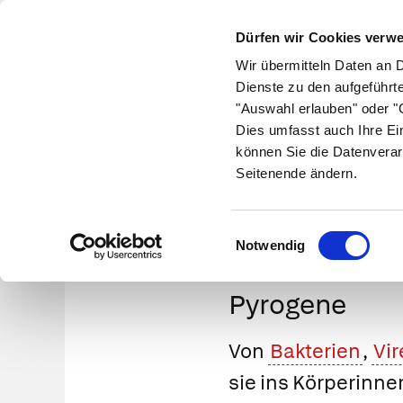
Dürfen wir Cookies verw
Wir übermitteln Daten an 
Dienste zu den aufgeführt
"Auswahl erlauben" oder "C
Krankheiten
Symptome
Therapie
Med
Dies umfasst auch Ihre Ei
können Sie die Datenverar
Seitenende ändern.
Einwilligungsauswahl
Notwendig
Pyrogene
Von
Bakterien
,
Vi
sie ins Körperinne