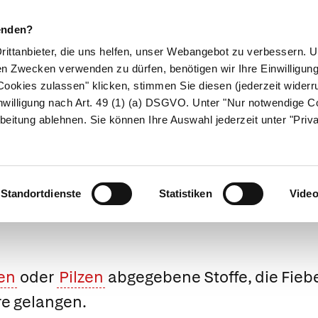
enden?
Drittanbieter, die uns helfen, unser Webangebot zu verbessern.
en Zwecken verwenden zu dürfen, benötigen wir Ihre Einwilligun
ookies zulassen" klicken, stimmen Sie diesen (jederzeit widerru
ikamente
Naturheilkunde
Eltern & Kind
Gesund 
nwilligung nach Art. 49 (1) (a) DSGVO. Unter "Nur notwendige C
beitung ablehnen. Sie können Ihre Auswahl jederzeit unter "Priv
Medizinlexikon
Standortdienste
Statistiken
Vide
ren
oder
Pilzen
abgegebene Stoffe, die Fieb
re gelangen.