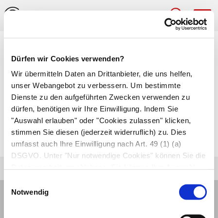
Hau
Medizinlexikon
Dürfen wir Cookies verwenden?
Saccus
Wir übermitteln Daten an Drittanbieter, die uns helfen,
unser Webangebot zu verbessern. Um bestimmte
Sackartiger Abschnitt am Ende eines
Dienste zu den aufgeführten Zwecken verwenden zu
dürfen, benötigen wir Ihre Einwilligung. Indem Sie
Hohlorgans. Beispiele hierfür sind der
"Auswahl erlauben" oder "Cookies zulassen" klicken,
Bindehautsack
(
Saccus conjunctiviae
) und der
stimmen Sie diesen (jederzeit widerruflich) zu. Dies
Tränensack
(Saccus lacrimalis).
umfasst auch Ihre Einwilligung nach Art. 49 (1) (a)
DSGVO. Unter "Nur notwendige Cookies" können Sie die
Datenverarbeitung ablehnen. Sie können Ihre Auswahl
jederzeit unter "Privatsphäre“ am Seitenende ändern.
Einwilligungsauswahl
Notwendig