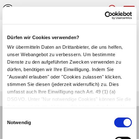
Hau
Medizinlexikon
Dürfen wir Cookies verwenden?
Serienbruch
Wir übermitteln Daten an Drittanbieter, die uns helfen,
unser Webangebot zu verbessern. Um bestimmte
Mehr als zwei
Knochenbrüche
in einer
Dienste zu den aufgeführten Zwecken verwenden zu
dürfen, benötigen wir Ihre Einwilligung. Indem Sie
Körperregion, wie etwa beim
"Auswahl erlauben" oder "Cookies zulassen" klicken,
Rippenserienbruch
.
stimmen Sie diesen (jederzeit widerruflich) zu. Dies
umfasst auch Ihre Einwilligung nach Art. 49 (1) (a)
DSGVO. Unter "Nur notwendige Cookies" können Sie die
Datenverarbeitung ablehnen. Sie können Ihre Auswahl
jederzeit unter "Privatsphäre“ am Seitenende ändern.
Einwilligungsauswahl
Notwendig