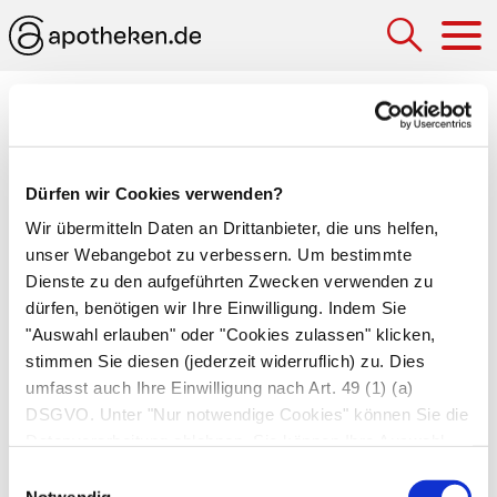
Hau
Medizinlexikon
seronegativ
Dürfen wir Cookies verwenden?
Fehlende Nachweisbarkeit von
Antikörpern
im
Wir übermitteln Daten an Drittanbieter, die uns helfen,
Blutserum
. Wird einem Patienten dieser Befund
unser Webangebot zu verbessern. Um bestimmte
z.B. als Ergebnis eines
AIDS-Tests
vorgelegt,
Dienste zu den aufgeführten Zwecken verwenden zu
dürfen, benötigen wir Ihre Einwilligung. Indem Sie
bedeutet dies, dass er nicht infiziert ist.
"Auswahl erlauben" oder "Cookies zulassen" klicken,
Allerdings lassen sich bei vielen Erkrankungen
stimmen Sie diesen (jederzeit widerruflich) zu. Dies
die Antikörper erst nach Ablauf einer gewissen
umfasst auch Ihre Einwilligung nach Art. 49 (1) (a)
Zeitspanne nachweisen, z.B. bei AIDS. Daher
DSGVO. Unter "Nur notwendige Cookies" können Sie die
sind die Betroffenen im Anfangsstadium ihrer
Datenverarbeitung ablehnen. Sie können Ihre Auswahl
Erkrankung ebenfalls seronegativ.
jederzeit unter "Privatsphäre“ am Seitenende ändern.
Einwilligungsauswahl