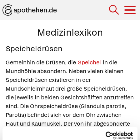
Hau
Medizinlexikon
Speicheldrüsen
Gemeinhin die Drüsen, die
Speichel
in die
Mundhöhle absondern. Neben vielen kleinen
Speicheldrüsen existieren in der
Mundschleimhaut drei große Speicheldrüsen,
die jeweils in beiden Gesichtshälften anzutreffen
sind. Die
Ohrspeicheldrüse
(
Glandula parotis
,
Parotis
) befindet sich vor dem Ohr zwischen
Haut und Kaumuskel. Der von ihr abgesonderte
Schleim tritt oberhalb des zweiten oberen