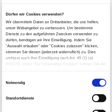
Mahlzahns in die Mundhöhle. Er ist dünnflüssig
und reich an
α-Amylase
, einem Enzym zur
Dürfen wir Cookies verwenden?
Vorverdauung von Stärke. Die
..
Unterkieferspeicheldrüse
(
Glandula
Wir übermitteln Daten an Drittanbieter, die uns helfen,
unser Webangebot zu verbessern. Um bestimmte
submandibularis
) liegt unter dem Kieferbogen an
Dienste zu den aufgeführten Zwecken verwenden zu
der Innenseite des Unterkiefers. Ihr
dürfen, benötigen wir Ihre Einwilligung. Indem Sie
Ausführungsgang endet unter der Zunge in einer
"Auswahl erlauben" oder "Cookies zulassen" klicken,
Erhebung nahe des Zungenbändchens. Auch der
stimmen Sie diesen (jederzeit widerruflich) zu. Dies
Ausführungsgang der
Unterzungendrüse
umfasst auch Ihre Einwilligung nach Art. 49 (1) (a)
(
Glandula sublingualis
) mündet an dieser Stelle.
DSGVO. Unter "Nur notwendige Cookies" können Sie die
Datenverarbeitung ablehnen. Sie können Ihre Auswahl
Zusätzlich weist die Unterzungendrüse viele
jederzeit unter "Privatsphäre“ am Seitenende ändern.
kürzere Ausführungsgänge beidseitig der Zunge
Einwilligungsauswahl
Notwendig
auf. Sie befindet sich direkt auf der
Mundbodenmuskulatur und produziert
Standortdienste
überwiegend Schleimstoffe. An den Zähnen
nahe den Ausführungsgängen von