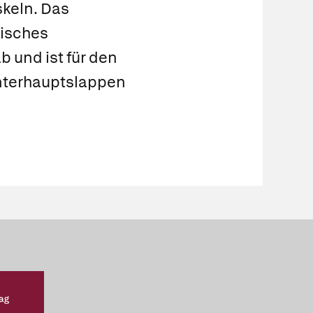
skeln. Das
isches
b und ist für den
nterhauptslappen