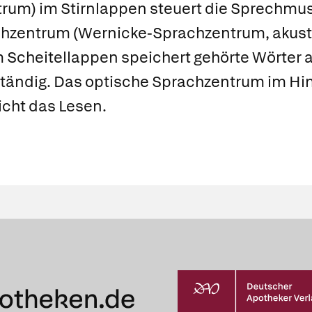
trum
) im Stirnlappen steuert die Sprechmu
chzentrum
(
Wernicke-Sprachzentrum
,
akust
m Scheitellappen speichert gehörte Wörter a
tändig. Das
optische Sprachzentrum
im Hi
icht das Lesen.