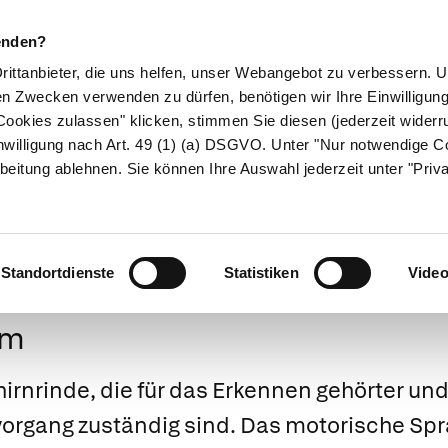
enden?
Drittanbieter, die uns helfen, unser Webangebot zu verbessern.
en Zwecken verwenden zu dürfen, benötigen wir Ihre Einwilligun
ookies zulassen" klicken, stimmen Sie diesen (jederzeit widerru
ikamente
Naturheilkunde
Eltern & Kind
Gesund 
nwilligung nach Art. 49 (1) (a) DSGVO. Unter "Nur notwendige C
beitung ablehnen. Sie können Ihre Auswahl jederzeit unter "Priv
Medizinlexikon
Standortdienste
Statistiken
Vide
um
irnrinde, die für das Erkennen gehörter un
organg zuständig sind. Das
motorische Sp