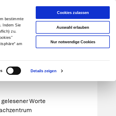
Cookies zulassen
Kundenlogin
Info für Apotheker
 Um bestimmte
g. Indem Sie
Auswahl erlauben
flich) zu.
Suche
leben
Über uns
ookies"
Nur notwendige Cookies
atsphäre“ am
os
Details zeigen
d gelesener Worte
rachzentrum