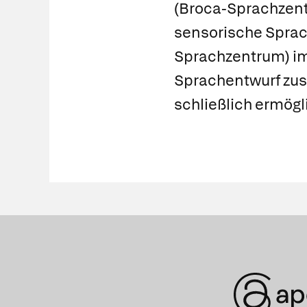
(
Broca-Sprachzen
sensorische Spra
Sprachzentrum
) i
Sprachentwurf zus
schließlich ermögl