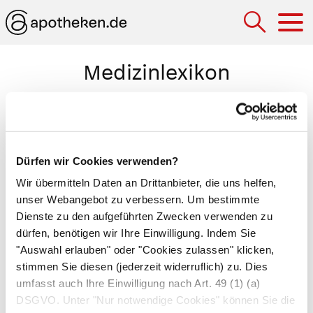
Hau
Medizinlexikon
Stand-by-Schrittmacher
Medizinisches Gerät, das Herzschläge auslöst,
wenn der körpereigene Taktgeber (
Sinusknoten
)
Dürfen wir Cookies verwenden?
ausfällt. Stand-by-Schrittmacher greifen nur
Wir übermitteln Daten an Drittanbieter, die uns helfen,
dann ein, wenn die Anzahl der Herzschläge pro
unser Webangebot zu verbessern. Um bestimmte
Minute (Herzfrequenz) gefährlich sinkt. Bleibt die
Dienste zu den aufgeführten Zwecken verwenden zu
dürfen, benötigen wir Ihre Einwilligung. Indem Sie
Herzfrequenz hingegen regelmäßig hoch, fällt
"Auswahl erlauben" oder "Cookies zulassen" klicken,
der elektrische Impuls des Stand-by-
stimmen Sie diesen (jederzeit widerruflich) zu. Dies
Schrittmachers in die Refraktärzeit, in der das
umfasst auch Ihre Einwilligung nach Art. 49 (1) (a)
Herz nicht erregbar ist, und ruft somit keine
DSGVO. Unter "Nur notwendige Cookies" können Sie die