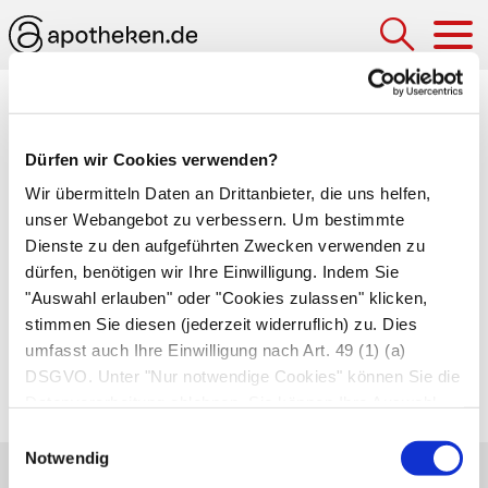
Hau
Medizinlexikon
Dürfen wir Cookies verwenden?
sublingual
Wir übermitteln Daten an Drittanbieter, die uns helfen,
Unter der Zunge liegend, unter die Zunge
unser Webangebot zu verbessern. Um bestimmte
verabreicht. Einige Arzneistoffe wie zum Beispiel
Dienste zu den aufgeführten Zwecken verwenden zu
dürfen, benötigen wir Ihre Einwilligung. Indem Sie
Glyceroltrinitrat
(
Nitrolingual Spray®
) werden
"Auswahl erlauben" oder "Cookies zulassen" klicken,
sublingual eingenommen, damit der Körper sie
stimmen Sie diesen (jederzeit widerruflich) zu. Dies
schneller aufnimmt und sie nicht in der Leber
umfasst auch Ihre Einwilligung nach Art. 49 (1) (a)
zerstört werden, bevor sie ihre Wirkung
DSGVO. Unter "Nur notwendige Cookies" können Sie die
entfalten.
Datenverarbeitung ablehnen. Sie können Ihre Auswahl
jederzeit unter "Privatsphäre“ am Seitenende ändern.
Einwilligungsauswahl
Notwendig