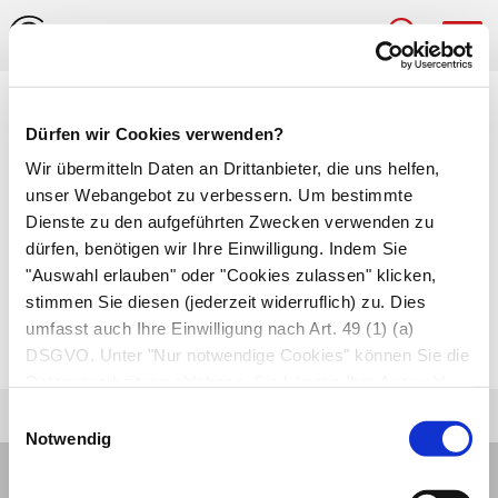
Hau
Medizinlexikon
Dürfen wir Cookies verwenden?
Symphyse (Symphysis)
Wir übermitteln Daten an Drittanbieter, die uns helfen,
unser Webangebot zu verbessern. Um bestimmte
Aus Faserknorpel und
Bindegewebe
bestehende
Dienste zu den aufgeführten Zwecken verwenden zu
dürfen, benötigen wir Ihre Einwilligung. Indem Sie
Verbindung zwischen zwei
Knochen
. Ein Beispiel
"Auswahl erlauben" oder "Cookies zulassen" klicken,
für eine Symphyse ist die
Schambeinfuge
stimmen Sie diesen (jederzeit widerruflich) zu. Dies
(Symphysis pubis) zwischen den beiden
umfasst auch Ihre Einwilligung nach Art. 49 (1) (a)
Sitzbeinen
am Becken.
DSGVO. Unter "Nur notwendige Cookies" können Sie die
Datenverarbeitung ablehnen. Sie können Ihre Auswahl
jederzeit unter "Privatsphäre“ am Seitenende ändern.
Einwilligungsauswahl
Notwendig