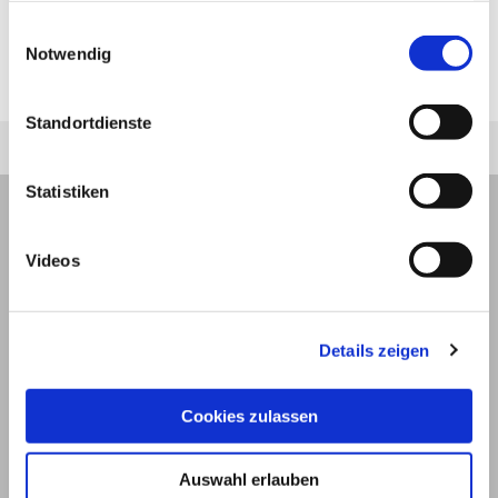
Krummdarm entlang. Diese als
jederzeit unter "Privatsphäre“ am Seitenende ändern.
Einwilligungsauswahl
Darmperistaltik
bezeichnete Bewegung
Notwendig
schiebt den Darminhalt in Richtung After.
Standortdienste
Statistiken
Videos
Details zeigen
Cookies zulassen
Auswahl erlauben
© 2026