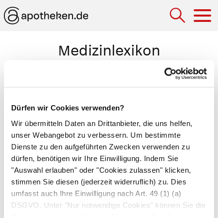
Hau
Medizinlexikon
Taenia
Rinderbandwurm
(Taenia saginata) und
Dürfen wir Cookies verwenden?
Schweinebandwurm
(Taenia solium).
Wir übermitteln Daten an Drittanbieter, die uns helfen,
Drei Muskelstreifen, die längs am
unser Webangebot zu verbessern. Um bestimmte
Krummdarms
(Ileum) verlaufen (
Taenia coli
).
Dienste zu den aufgeführten Zwecken verwenden zu
Wenn sie sich zusammenziehen, raffen sie
dürfen, benötigen wir Ihre Einwilligung. Indem Sie
den Darm und schnüren ihn so an manchen
"Auswahl erlauben" oder "Cookies zulassen" klicken,
Stellen ein und buchten ihn an anderen Stellen
stimmen Sie diesen (jederzeit widerruflich) zu. Dies
umfasst auch Ihre Einwilligung nach Art. 49 (1) (a)
aus. Die Einschnürungen und Ausbuchtungen
DSGVO. Unter "Nur notwendige Cookies" können Sie die
(
Haustren
) wandern wellenförmig den
Datenverarbeitung ablehnen. Sie können Ihre Auswahl