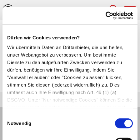
Hau
Medizinlexikon
Dürfen wir Cookies verwenden?
Teratologie
Wir übermitteln Daten an Drittanbieter, die uns helfen,
unser Webangebot zu verbessern. Um bestimmte
Lehre von den Fehlbildungen des Kindes im
Dienste zu den aufgeführten Zwecken verwenden zu
dürfen, benötigen wir Ihre Einwilligung. Indem Sie
Mutterleib, die durch fruchtschädigende Stoffe
"Auswahl erlauben" oder "Cookies zulassen" klicken,
hervorgerufen werden.
stimmen Sie diesen (jederzeit widerruflich) zu. Dies
umfasst auch Ihre Einwilligung nach Art. 49 (1) (a)
DSGVO. Unter "Nur notwendige Cookies" können Sie die
Datenverarbeitung ablehnen. Sie können Ihre Auswahl
jederzeit unter "Privatsphäre“ am Seitenende ändern.
Einwilligungsauswahl
Notwendig