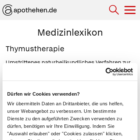
Hau
Medizinlexikon
Thymustherapie
Umstrittenes naturheilkundliches Verfahren zur
Behandlung von Abwehrschwäche,
Autoimmunerkrankungen
,
Allergien
,
rheumatischen Erkrankungen
,
Dürfen wir Cookies verwenden?
Alterserscheinungen und
Krebs
. Der Patient
Wir übermitteln Daten an Drittanbieter, die uns helfen,
erhält Spritzen und Tabletten mit Zubereitungen
unser Webangebot zu verbessern. Um bestimmte
aus dem
Thymus
, der im Kindesalter für die
Dienste zu den aufgeführten Zwecken verwenden zu
Entwicklung von Immunzellen verantwortlich ist.
dürfen, benötigen wir Ihre Einwilligung. Indem Sie
Ab der Pubertät verkümmert der Thymus und
"Auswahl erlauben" oder "Cookies zulassen" klicken,