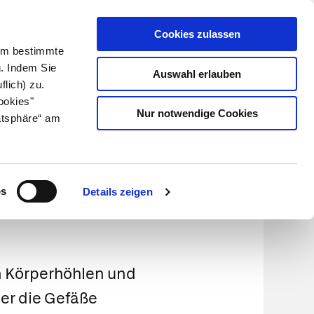
Cookies zulassen
Kundenlogin
Info für Apotheker
 Um bestimmte
g. Indem Sie
Auswahl erlauben
flich) zu.
Suche
leben
Über uns
ookies"
Nur notwendige Cookies
atsphäre“ am
os
Details zeigen
in Körperhöhlen und
er die Gefäße