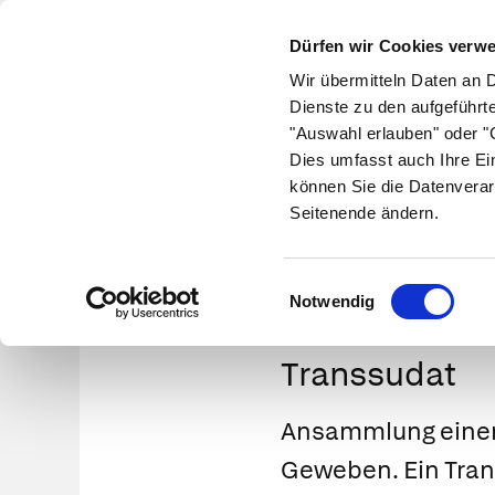
Dürfen wir Cookies verw
Wir übermitteln Daten an 
Dienste zu den aufgeführt
"Auswahl erlauben" oder "C
Krankheiten
Symptome
Therapie
Med
Dies umfasst auch Ihre Ei
können Sie die Datenverar
Seitenende ändern.
Einwilligungsauswahl
Notwendig
Transsudat
Ansammlung einer k
Geweben. Ein Trans