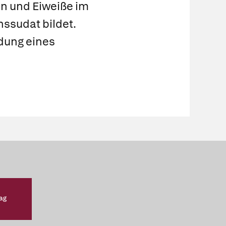
en und Eiweiße im
anssudat bildet.
dung eines