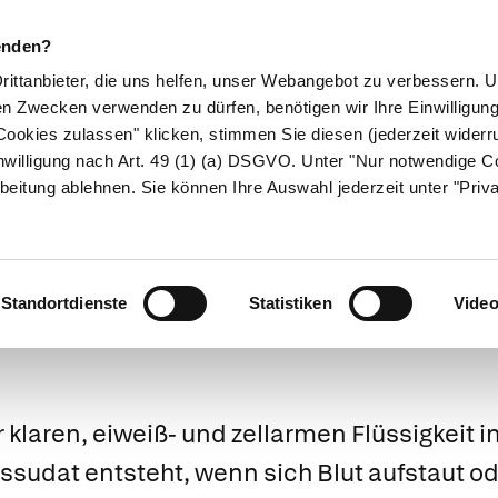
enden?
Drittanbieter, die uns helfen, unser Webangebot zu verbessern.
en Zwecken verwenden zu dürfen, benötigen wir Ihre Einwilligun
ookies zulassen" klicken, stimmen Sie diesen (jederzeit widerru
ikamente
Naturheilkunde
Eltern & Kind
Gesund 
nwilligung nach Art. 49 (1) (a) DSGVO. Unter "Nur notwendige C
beitung ablehnen. Sie können Ihre Auswahl jederzeit unter "Priv
Medizinlexikon
Standortdienste
Statistiken
Vide
laren, eiweiß- und zellarmen Flüssigkeit 
sudat entsteht, wenn sich Blut aufstaut od