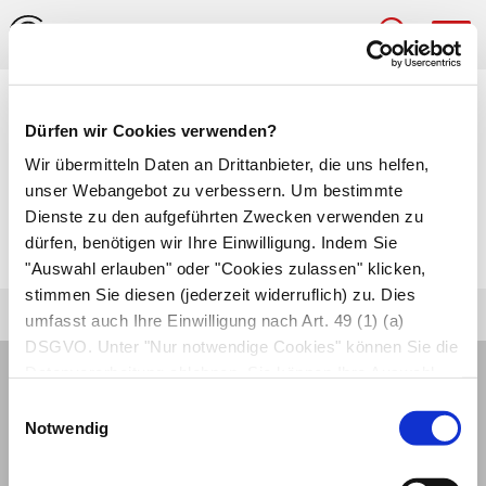
Hau
Medizinlexikon
Dürfen wir Cookies verwenden?
Trümmerbruch
Wir übermitteln Daten an Drittanbieter, die uns helfen,
unser Webangebot zu verbessern. Um bestimmte
Verletzung eines Knochens, bei der dieser in
Dienste zu den aufgeführten Zwecken verwenden zu
dürfen, benötigen wir Ihre Einwilligung. Indem Sie
mehr als sechs Knochenbruchstücke zerfällt.
"Auswahl erlauben" oder "Cookies zulassen" klicken,
stimmen Sie diesen (jederzeit widerruflich) zu. Dies
umfasst auch Ihre Einwilligung nach Art. 49 (1) (a)
DSGVO. Unter "Nur notwendige Cookies" können Sie die
Datenverarbeitung ablehnen. Sie können Ihre Auswahl
jederzeit unter "Privatsphäre“ am Seitenende ändern.
Einwilligungsauswahl
Notwendig