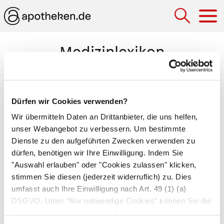
Hau
Medizinlexikon
Überdruckkammer
Luftdichter Raum, in dem der Druck um das Drei-
Dürfen wir Cookies verwenden?
bis Sechsfache erhöht wird. In diesen Kammern
Wir übermitteln Daten an Drittanbieter, die uns helfen,
werden Taucher, die aus großer Tiefe zu rasch
unser Webangebot zu verbessern. Um bestimmte
aufgetaucht sind, langsam wieder an die
Dienste zu den aufgeführten Zwecken verwenden zu
dürfen, benötigen wir Ihre Einwilligung. Indem Sie
Druckverhältnisse über dem Meeresspiegel
"Auswahl erlauben" oder "Cookies zulassen" klicken,
gewöhnt (
Taucherkrankheit
). Solche Kammern
stimmen Sie diesen (jederzeit widerruflich) zu. Dies
eignen sich auch zur Behandlung mit
umfasst auch Ihre Einwilligung nach Art. 49 (1) (a)
bestimmten Gasen, z.B. hilft eine
DSGVO. Unter "Nur notwendige Cookies" können Sie die
Sauerstoffüberdrucktherapie bei
Herzinfarkt
,
Datenverarbeitung ablehnen. Sie können Ihre Auswahl