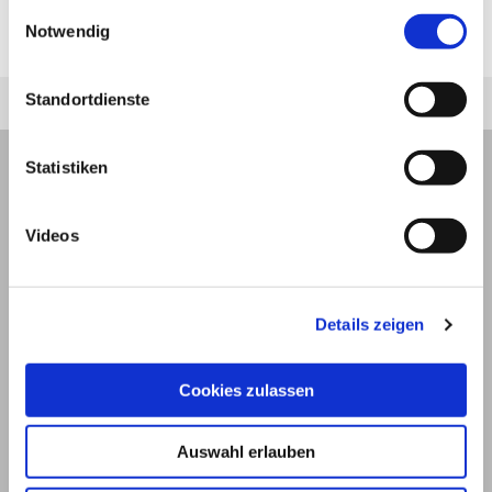
schwere
Verbrennungen
und
jederzeit unter "Privatsphäre“ am Seitenende ändern.
Einwilligungsauswahl
Notwendig
Kohlendioxidvergiftung
und
Zyanidvergiftung
.
Standortdienste
Statistiken
Videos
Details zeigen
Cookies zulassen
© 2026
Auswahl erlauben