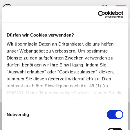
Hau
Medizinlexikon
Dürfen wir Cookies verwenden?
ulnar
Wir übermitteln Daten an Drittanbieter, die uns helfen,
unser Webangebot zu verbessern. Um bestimmte
Dienste zu den aufgeführten Zwecken verwenden zu
An der Elle, zur
Elle
(Ulna) gehörend.
dürfen, benötigen wir Ihre Einwilligung. Indem Sie
Auf jener Seite des Arms oder der Hand, wo
"Auswahl erlauben" oder "Cookies zulassen" klicken,
sich der kleine Finger befindet.
stimmen Sie diesen (jederzeit widerruflich) zu. Dies
umfasst auch Ihre Einwilligung nach Art. 49 (1) (a)
DSGVO. Unter "Nur notwendige Cookies" können Sie die
Datenverarbeitung ablehnen. Sie können Ihre Auswahl
jederzeit unter "Privatsphäre“ am Seitenende ändern.
Einwilligungsauswahl
Notwendig