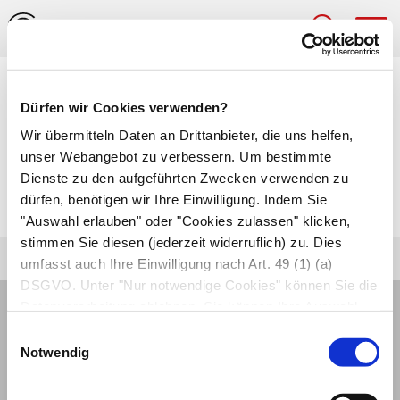
Hau
Medizinlexikon
Dürfen wir Cookies verwenden?
vertikal
Wir übermitteln Daten an Drittanbieter, die uns helfen,
unser Webangebot zu verbessern. Um bestimmte
Senkrecht; parallel zu der vom Scheitel zu Sohle
Dienste zu den aufgeführten Zwecken verwenden zu
dürfen, benötigen wir Ihre Einwilligung. Indem Sie
verlaufenden Körperachse.
"Auswahl erlauben" oder "Cookies zulassen" klicken,
stimmen Sie diesen (jederzeit widerruflich) zu. Dies
umfasst auch Ihre Einwilligung nach Art. 49 (1) (a)
DSGVO. Unter "Nur notwendige Cookies" können Sie die
Datenverarbeitung ablehnen. Sie können Ihre Auswahl
jederzeit unter "Privatsphäre“ am Seitenende ändern.
Einwilligungsauswahl
Notwendig