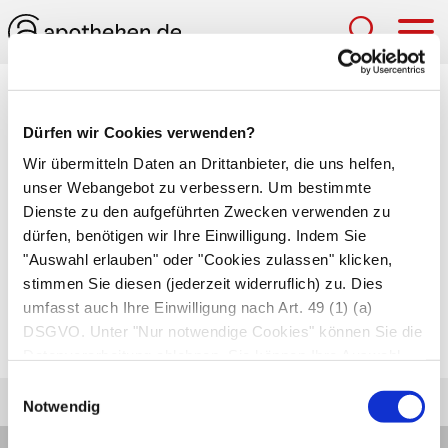
Hau
Medizinlexikon
Dürfen wir Cookies verwenden?
Wasserglasmethode
Wir übermitteln Daten an Drittanbieter, die uns helfen,
unser Webangebot zu verbessern. Um bestimmte
Einnahmeverfahren für
homöopathische Mittel
,
Dienste zu den aufgeführten Zwecken verwenden zu
Bachblüten und
Schüßler-Salze
. Dazu löst der
dürfen, benötigen wir Ihre Einwilligung. Indem Sie
Patient morgens die entsprechenden Tabletten,
"Auswahl erlauben" oder "Cookies zulassen" klicken,
Tropfen oder
Globuli
in einem Glas Wasser, das
stimmen Sie diesen (jederzeit widerruflich) zu. Dies
umfasst auch Ihre Einwilligung nach Art. 49 (1) (a)
er in kleinen Schlucken über den Tag verteilt
DSGVO. Unter "Nur notwendige Cookies" können Sie die
trinkt.
Datenverarbeitung ablehnen. Sie können Ihre Auswahl
jederzeit unter "Privatsphäre“ am Seitenende ändern.
Einwilligungsauswahl
Notwendig