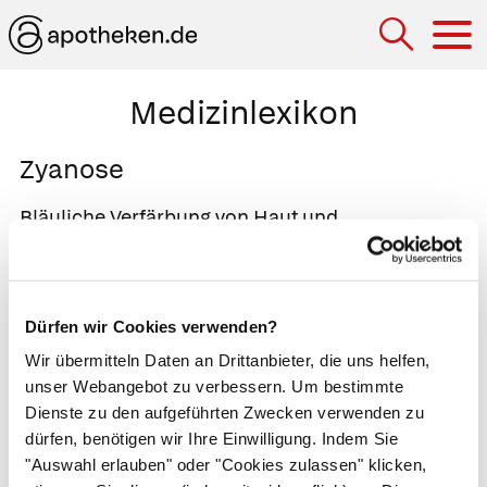
Hau
Medizinlexikon
Zyanose
Bläuliche Verfärbung von Haut und
Schleimhäuten bei Sauerstoffmangel. Lippen,
Nasen-, Zehen- und Fingerspitzen verfärben sich
besonders auffällig. Die Betroffenen leiden unter
Dürfen wir Cookies verwenden?
Atemnot, Kopfschmerzen, Müdigkeit und
Wir übermitteln Daten an Drittanbieter, die uns helfen,
Konzentrationsstörungen. Eine Zyanose
unser Webangebot zu verbessern. Um bestimmte
entsteht, sobald weniger als zwei Drittel der
Dienste zu den aufgeführten Zwecken verwenden zu
Sauerstoffbindestellen in den
roten
dürfen, benötigen wir Ihre Einwilligung. Indem Sie
Blutkörperchen
besetzt sind. Der Arzt spricht
"Auswahl erlauben" oder "Cookies zulassen" klicken,