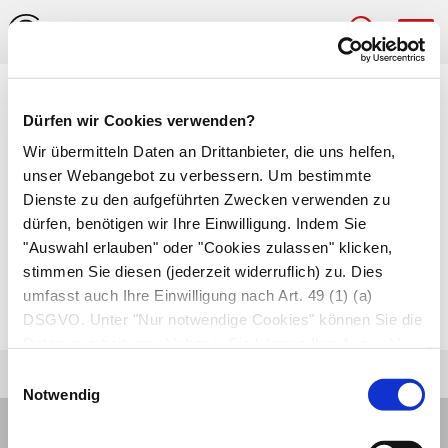
Hau
Medizinlexikon
Dürfen wir Cookies verwenden?
Zystopyelitis (Pyelozystitis)
Wir übermitteln Daten an Drittanbieter, die uns helfen,
unser Webangebot zu verbessern. Um bestimmte
Gleichzeitige
Blasenentzündung
(Zystitis) als
Dienste zu den aufgeführten Zwecken verwenden zu
dürfen, benötigen wir Ihre Einwilligung. Indem Sie
auch unter denen einer
"Auswahl erlauben" oder "Cookies zulassen" klicken,
Nierenbeckenentzündung
(Pyelonephritis). Ist
stimmen Sie diesen (jederzeit widerruflich) zu. Dies
auch das Nierengewebe mit betroffen, spricht
umfasst auch Ihre Einwilligung nach Art. 49 (1) (a)
der von einer
Zystopyelonephritis
.
DSGVO. Unter "Nur notwendige Cookies" können Sie die
Datenverarbeitung ablehnen. Sie können Ihre Auswahl
jederzeit unter "Privatsphäre“ am Seitenende ändern.
Einwilligungsauswahl
Notwendig