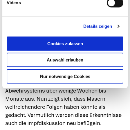
vermutet
Videos
Die Studie belegt den Zusammenhang zwischen
einer Maserninfektion und einer dreijährigen
Details zeigen
Schwächung des
Immunsystems
. Sie beweist
jedoch nicht, ob eine Ursachen-Wirkung-
Cookies zulassen
Beziehung zwischen diesen beiden Ereignissen
besteht. Nichtsdestoweniger lässt sie die
Auswahl erlauben
Krankheit in einem neuen, gefährlicheren Licht
erscheinen. Bisher gingen Wissenschaftler nur
Nur notwendige Cookies
von einer kurzen Schwächung des
Abwehrsystems über wenige Wochen bis
Monate aus. Nun zeigt sich, dass Masern
weitreichendere Folgen haben könnte als
gedacht. Vermutlich werden diese Erkenntnisse
auch die Impfdiskussion neu beflügeln.