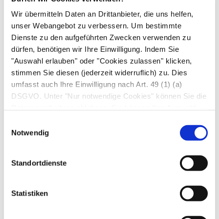
ansteckenden Krankheiten als in den
Wir übermitteln Daten an Drittanbieter, die uns helfen,
darauffolgenden Monaten und Jahren. Bei
unser Webangebot zu verbessern. Um bestimmte
englischen und walisischen Kindern betrug die
Dienste zu den aufgeführten Zwecken verwenden zu
gefährliche Frist 28, bei dänischen Kindern 26
dürfen, benötigen wir Ihre Einwilligung. Indem Sie
Monate. Die Wissenschaftler führten ähnliche
"Auswahl erlauben" oder "Cookies zulassen" klicken,
Nachforschungen für Keuchhusten und andere
stimmen Sie diesen (jederzeit widerruflich) zu. Dies
Infektionskrankheiten durch, stellten jedoch
umfasst auch Ihre Einwilligung nach Art. 49 (1) (a)
DSGVO. Unter "Nur notwendige Cookies" können Sie die
keine vergleichbare Wirkung auf das
Datenverarbeitung ablehnen. Sie können Ihre Auswahl
Immungedächtnis fest. „Masern-Viren zielen
jederzeit unter "Privatsphäre“ am Seitenende ändern.
Einwilligungsauswahl
direkt auf die Gedächtniszellen des
Notwendig
Immunsystems ab, während andere Viren auf
ein breiteres Spektrum von Zellen wirken“, erklärt
Standortdienste
Dr. Mina den Unterschied.
Masern beeinträchtigen die
Statistiken
Abwehrkräfte stärker als