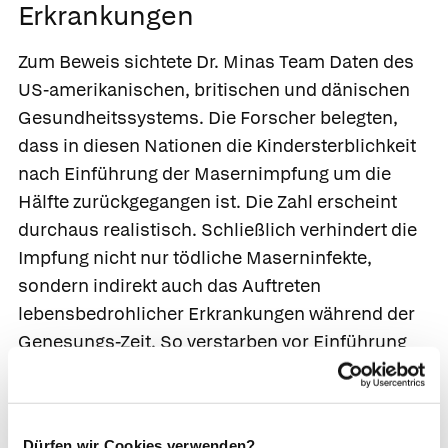
Erkrankungen
Zum Beweis sichtete Dr. Minas Team Daten des
US-amerikanischen, britischen und dänischen
Gesundheitssystems. Die Forscher belegten,
dass in diesen Nationen die Kindersterblichkeit
nach Einführung der Masernimpfung um die
Hälfte zurückgegangen ist. Die Zahl erscheint
durchaus realistisch. Schließlich verhindert die
Impfung nicht nur tödliche Maserninfekte,
sondern indirekt auch das Auftreten
lebensbedrohlicher Erkrankungen während der
Genesungs-Zeit. So verstarben vor Einführung
der Impfung nordamerikanische Kinder
innerhalb der ersten 31 Monate nach einer
Maserninfektion deutlich häufiger an
Dürfen wir Cookies verwenden?