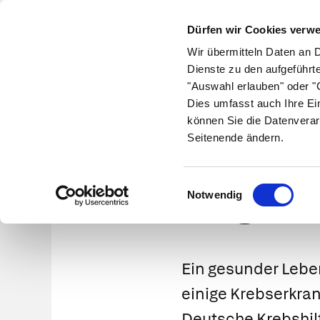
Dürfen wir Cookies verw
Wir übermitteln Daten an 
Dienste zu den aufgeführt
"Auswahl erlauben" oder "C
Krankheiten
Symptome
Therapie
Med
Dies umfasst auch Ihre Ei
können Sie die Datenverar
Seitenende ändern.
Auf ges
Einwilligungsauswahl
Notwendig
Ein gesunder Leben
einige Krebserkra
Deutsche Krebshil