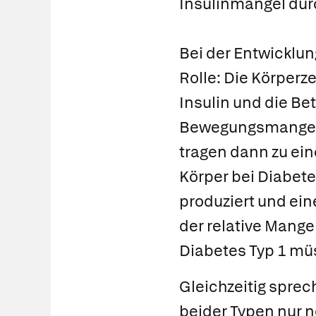
Insulinmangel dur
Bei der Entwicklun
Rolle: Die Körperz
Insulin und die Bet
Bewegungsmangel,
tragen dann zu ei
Körper bei Diabete
produziert und ein
der relative Mange
Diabetes Typ 1 müs
Gleichzeitig sprec
beider Typen nur n