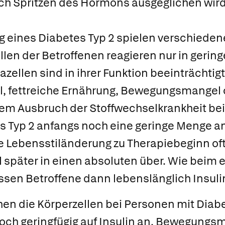
ch Spritzen des Hormons ausgeglichen wird
g eines Diabetes Typ 2 spielen verschieden
ellen der Betroffenen reagieren nur in geri
azellen sind in ihrer Funktion beeinträchtigt
 fettreiche Ernährung, Bewegungsmangel 
nem Ausbruch der Stoffwechselkrankheit be
s Typ 2 anfangs noch eine geringe Menge an
e Lebensstiländerung zu Therapiebeginn oft
l später in einen absoluten über. Wie beim 
sen Betroffene dann lebenslänglich Insulin
hen die Körperzellen bei Personen mit Diab
och geringfügig auf Insulin an. Bewegungsm