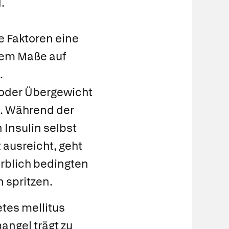
.
e Faktoren eine
ngem Maße auf
.
oder Übergewicht
i. Während der
 Insulin selbst
 ausreicht, geht
erblich bedingten
 spritzen.
etes mellitus
angel trägt zu