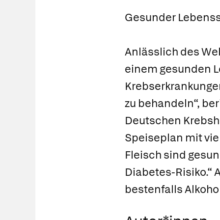
Gesunder Lebensst
Anlässlich des Wel
einem gesunden Leb
Krebserkrankungen 
zu behandeln“, ber
Deutschen Krebshi
Speiseplan mit vi
Fleisch sind gesu
Diabetes-Risiko.“
bestenfalls Alkoho