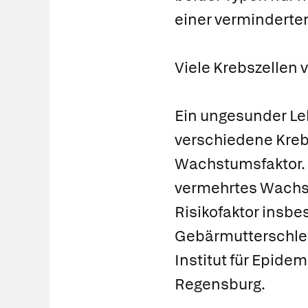
einer verminderten
Viele Krebszellen
Ein ungesunder Leb
verschiedene Krebs
Wachstumsfaktor. E
vermehrtes Wachst
Risikofaktor insbe
Gebärmutterschleim
Institut für Epide
Regensburg.