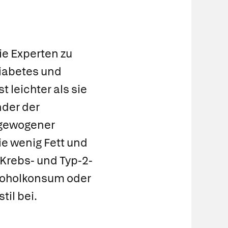
ie Experten zu
Diabetes und
leichter als sie
nder der
sgewogener
e wenig Fett und
Krebs- und Typ-2-
lkoholkonsum oder
il bei.