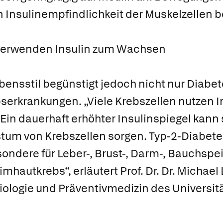
 Insulinempfindlichkeit der Muskelzellen b
 verwenden Insulin zum Wachsen
ensstil begünstigt jedoch nicht nur Diabe
erkrankungen. „Viele Krebszellen nutzen In
in dauerhaft erhöhter Insulinspiegel kann s
um von Krebszellen sorgen. Typ-2-Diabetes
sondere für Leber-, Brust-, Darm-, Bauchsp
hautkrebs“, erläutert Prof. Dr. Dr. Michae
miologie und Präventivmedizin des Universit