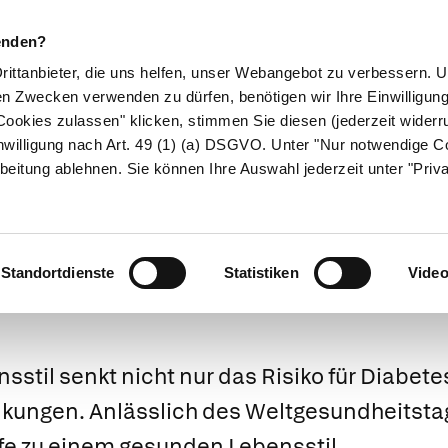
enden?
Drittanbieter, die uns helfen, unser Webangebot zu verbessern.
en Zwecken verwenden zu dürfen, benötigen wir Ihre Einwilligun
ookies zulassen" klicken, stimmen Sie diesen (jederzeit widerru
ikamente
Naturheilkunde
Eltern & Kind
Gesund 
nwilligung nach Art. 49 (1) (a) DSGVO. Unter "Nur notwendige C
beitung ablehnen. Sie können Ihre Auswahl jederzeit unter "Priv
Insulin lässt Krebszellen wachse
unden Lebenssti
Standortdienste
Statistiken
Vide
sstil senkt nicht nur das Risiko für Diabete
nkungen. Anlässlich des Weltgesundheitsta
fe zu einem gesunden Lebensstil.