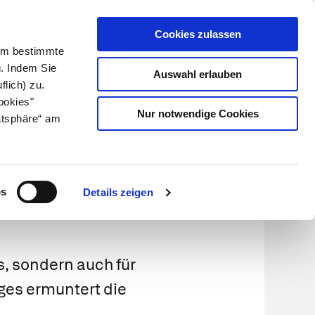
Cookies zulassen
Kundenlogin
Info für Apotheker
 Um bestimmte
g. Indem Sie
Auswahl erlauben
flich) zu.
Suche
leben
Über uns
ookies"
Nur notwendige Cookies
atsphäre“ am
n
l achten
os
Details zeigen
s, sondern auch für
ges ermuntert die