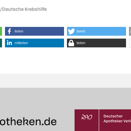
t/Deutsche Krebshilfe
teilen
tweet
mitteilen
teilen