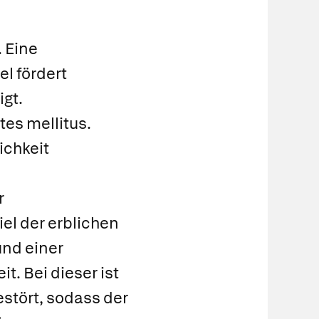
 Eine
l fördert
igt.
es mellitus.
chkeit
r
l der erblichen
und einer
. Bei dieser ist
stört, sodass der