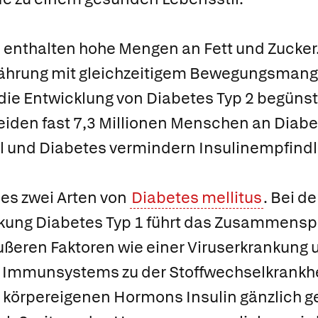
 enthalten hohe Mengen an Fett und Zucker.
nährung mit gleichzeitigem Bewegungsmange
 die Entwicklung von Diabetes Typ 2 begünst
iden fast 7,3 Millionen Menschen an Diabet
und Diabetes vermindern Insulinempfindli
 es zwei Arten von
Diabetes mellitus
. Bei de
ng Diabetes Typ 1 führt das Zusammenspie
ßeren Faktoren wie einer Viruserkrankung 
Immunsystems zu der Stoffwechselkrankheit
 körpereigenen Hormons Insulin gänzlich ge