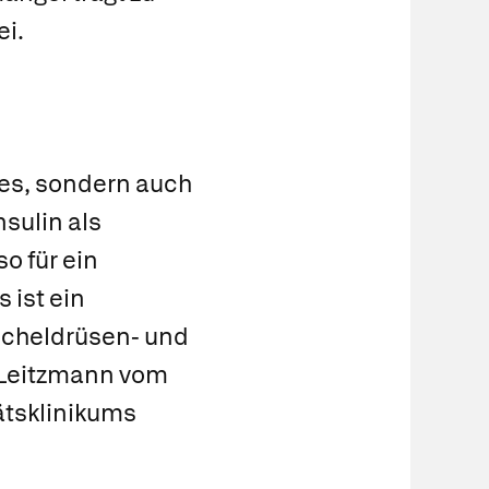
ei.
tes, sondern auch
sulin als
o für ein
 ist ein
eicheldrüsen- und
l Leitzmann vom
ätsklinikums