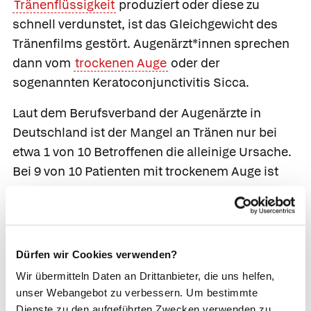
Tränenflüssigkeit
produziert oder diese zu
schnell verdunstet, ist das Gleichgewicht des
Tränenfilms gestört. Augenärzt*innen sprechen
dann vom
trockenen Auge
oder der
sogenannten Keratoconjunctivitis Sicca.
Laut dem Berufsverband der Augenärzte in
Deutschland ist der Mangel an Tränen nur bei
etwa 1 von 10 Betroffenen die alleinige Ursache.
Bei 9 von 10 Patienten mit trockenem Auge ist
der Grund das zu schnelle Verdunsten der
Tränen oder es liegt eine Mischform aus beiden
Störungen vor.
Dürfen wir Cookies verwenden?
Patient*innen mit trockenem Auge leiden unter
Wir übermitteln Daten an Drittanbieter, die uns helfen,
geröteten, brennenden Augen,
unser Webangebot zu verbessern. Um bestimmte
Lichtempfindlichkeit und haben das Gefühl,
Dienste zu den aufgeführten Zwecken verwenden zu