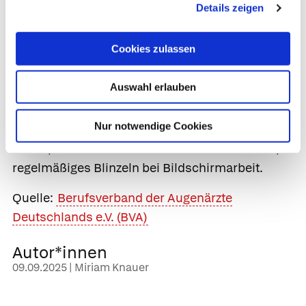
Details zeigen
Abhilfe für Betroffene schaffen künstliche
Tränen (Tränenersatzmittel), die als Tropfen, Gel
Cookies zulassen
oder Spray den Tränenfilm stabilisieren, sowie
Medikamente gegen die Entzündung. Richtiges
Auswahl erlauben
Verhalten im Alltag ist laut Augenärzt*innen ein
wichtiger Ansatzpunkt zur Vorbeugung der
Nur notwendige Cookies
Erkrankung. Sie empfehlen Spaziergänge im
Freien, ausreichendes Trinken und bewusstes,
regelmäßiges Blinzeln bei Bildschirmarbeit.
Quelle:
Berufsverband der Augenärzte
Deutschlands e.V. (BVA)
Autor*innen
09.09.2025 | Miriam Knauer