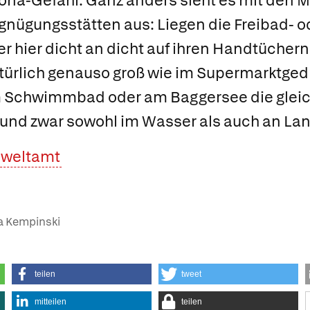
rona-Gefahr. Ganz anders sieht es mit den 
nügungsstätten aus: Liegen die Freibad- o
hier dicht an dicht auf ihren Handtüchern,
atürlich genauso groß wie im Supermarktge
m Schwimmbad oder am Baggersee die glei
und zwar sowohl im Wasser als auch an Lan
weltamt
ja Kempinski
teilen
tweet
mitteilen
teilen