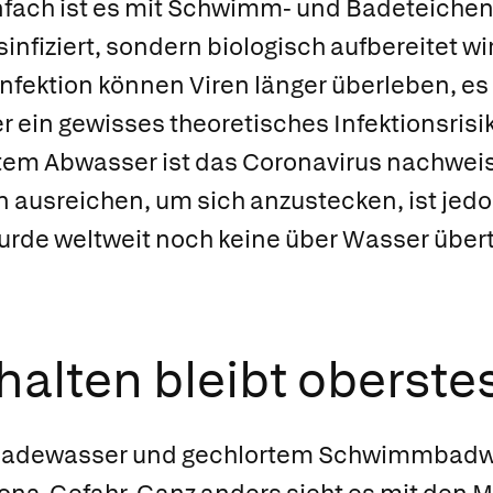
infach ist es mit Schwimm- und Badeteichen
infiziert, sondern biologisch aufbereitet wi
fektion können Viren länger überleben, es
ein gewisses theoretisches Infektionsrisik
etem Abwasser ist das Coronavirus nachweis
 ausreichen, um sich anzustecken, ist jedo
wurde weltweit noch keine über Wasser über
halten bleibt oberste
Badewasser und gechlortem Schwimmbadw