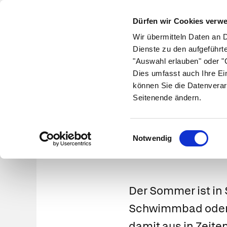
Dürfen wir Cookies verw
Wir übermitteln Daten an 
Dienste zu den aufgeführt
"Auswahl erlauben" oder "C
Krankheiten
Symptome
Therapie
Med
Dies umfasst auch Ihre Ei
können Sie die Datenverar
Seitenende ändern.
Bad
Einwilligungsauswahl
Notwendig
Der Sommer ist in 
Schwimmbad oder B
damit aus in Zeit