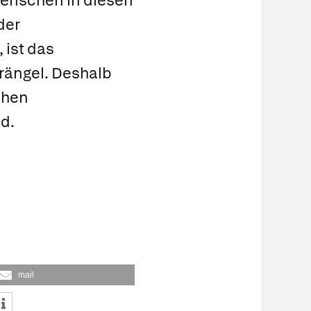
Menschen in diesen
der
 ist das
drängel. Deshalb
chen
d.
mail