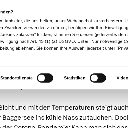
enden?
Drittanbieter, die uns helfen, unser Webangebot zu verbessern.
en Zwecken verwenden zu dürfen, benötigen wir Ihre Einwilligun
ookies zulassen" klicken, stimmen Sie diesen (jederzeit widerru
ikamente
Naturheilkunde
Eltern & Kind
Gesund 
nwilligung nach Art. 49 (1) (a) DSGVO. Unter "Nur notwendige C
beitung ablehnen. Sie können Ihre Auswahl jederzeit unter "Priv
SARS-CoV2 in Luft und Wasser
espaß trotz Cor
Standortdienste
Statistiken
Vide
Sicht und mit den Temperaturen steigt auch 
aggersee ins kühle Nass zu tauchen. Doch
en der Corona-Pandemie: Kann man sich das