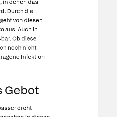
, in denen das
rd. Durch die
 geht von diesen
o aus. Auch in
bar. Ob diese
ch noch nicht
tragene Infektion
s Gebot
asser droht