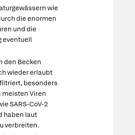
aturgewässern wie
 durch die enormen
ren und die
 eventuell
in den Becken
ch wieder erlaubt
iltriert, besonders
 meisten Viren
 wie SARS-CoV-2
d haben laut
 verbreiten.