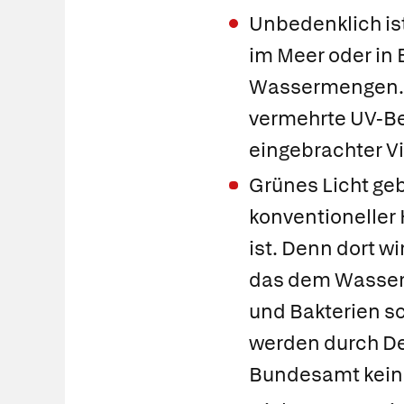
Unbedenklich is
im Meer oder in
Wassermengen. 
vermehrte UV-Bes
eingebrachter Vi
Grünes Licht ge
konventioneller 
ist. Denn dort w
das dem Wasser 
und Bakterien sc
werden durch Des
Bundesamt keine