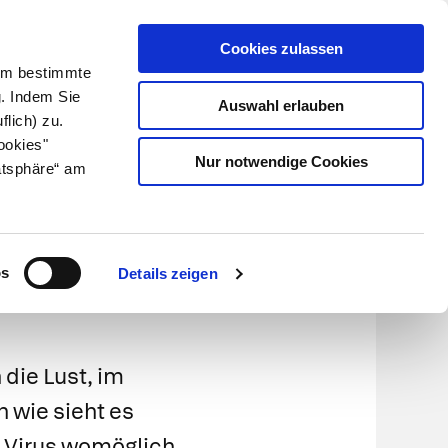
Cookies zulassen
Kundenlogin
Info für Apotheker
 Um bestimmte
g. Indem Sie
Auswahl erlauben
flich) zu.
Suche
leben
Über uns
ookies"
Nur notwendige Cookies
atsphäre“ am
ona?
os
Details zeigen
die Lust, im
 wie sieht es
 Virus womöglich