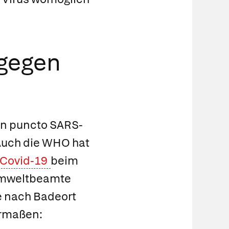
 gegen
 in puncto SARS-
Auch die WHO hat
Covid-19
beim
sumweltbeamte
e nach Badeort
ermaßen: