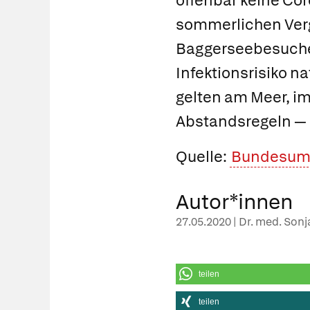
offenbar keine Co
sommerlichen Verg
Baggerseebesucher 
Infektionsrisiko n
gelten am Meer, i
Abstandsregeln — 
Quelle:
Bundesum
Autor*innen
27.05.2020 | Dr. med. Son
teilen
teilen