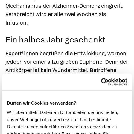
Mechanismus der Alzheimer-Demenz eingreift.
Verabreicht wird er alle zwei Wochen als
Infusion.
Ein halbes Jahr geschenkt
Expert*innen begrüßen die Entwicklung, warnen
jedoch vor einer allzu großen Euphorie. Denn der
Antikörper ist kein Wundermittel. Betroffene
bekommen etwa ein halbes Jahr im Frühstadium
geschenkt, sagt der Neurologe Prof. Peter Berlit.
Was danach passiert, ist noch ungeklärt. Zudem
gibt es Hinweise, dass Frauen von dem
Dürfen wir Cookies verwenden?
Antikörper weniger profitieren könnten. Geeignet
Wir übermitteln Daten an Drittanbieter, die uns helfen,
unser Webangebot zu verbessern. Um bestimmte
ist die Substanz nur zur Behandlung von leichten
Dienste zu den aufgeführten Zwecken verwenden zu
geistigen Beeinträchtigungen oder leichter
dürfen, benötigen wir Ihre Einwilligung. Indem Sie