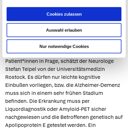
Kopfschmerzen, Verwirrung, Sehstörungen und
Cookies zulassen
Gehbehinderung führen.
Nur wenige Betroffene geeignet
Auswahl erlauben
Insgesamt gesehen kommen für eine
Nur notwendige Cookies
Behandlung mit Lecanemab nur wenige
Patient*innen in Frage, schätzt der Neurologe
Stefan Teipel von der Universitätsmedizin
Rostock. Es dürfen nur leichte kognitive
Einbußen vorliegen, bzw. die Alzheimer-Demenz
muss sich in einem sehr frühen Stadium
befinden. Die Erkrankung muss per
Liquordiagnostik oder Amyloid-PET sicher
nachgewiesen und die Betroffenen genetisch auf
Apolipoprotein E getestet werden. Ein