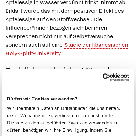
Apfelessig in Wasser verdünnt trinkt, nimmt ab.
Erklärt wurde das mit dem positiven Effekt des
Apfelessigs auf den Stoffwechsel. Die
Influencer*innen bezogen sich bei ihren
Versprechen nicht nur auf Selbstversuche,
sondern auch auf eine
Studie der libanesischen
Holy-Spirit-University
.
Fachlich zahlreiche Mängel
Kritisch gelesen hatten die Influencer*innen die
Studie aber offensichtlich nicht – denn diese
Dürfen wir Cookies verwenden?
weist einige qualitative Mängel auf. Eine
Wir übermitteln Daten an Drittanbieter, die uns helfen,
Überprüfung der Studie kam zu diesen
unser Webangebot zu verbessern. Um bestimmte
Ergebnissen:
Dienste zu den aufgeführten Zwecken verwenden zu
dürfen, benötigen wir Ihre Einwilligung. Indem Sie
Die Studie hat zahlreiche statistische Fehler.