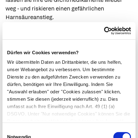
weg - und riskieren einen gefährlichen
Harnsäureanstieg.
100 000 Patient*innen im Test
Nun gibt es aber noch einen weiteren guten
Dürfen wir Cookies verwenden?
Grund, die empfohlenen Gichtmedikamente
Wir übermitteln Daten an Drittanbieter, die uns helfen,
regelmäßig einzunehmen. Denn sinkende
unser Webangebot zu verbessern. Um bestimmte
Harnsäurewerte sind auch für das Herz und die
Dienste zu den aufgeführten Zwecken verwenden zu
Gefäße gut. Das hat eine Studie mit über 100 000
dürfen, benötigen wir Ihre Einwilligung. Indem Sie
Erwachsenen ergeben, denen aufgrund einer
"Auswahl erlauben" oder "Cookies zulassen" klicken,
stimmen Sie diesen (jederzeit widerruflich) zu. Dies
neu diagnostizierten Gicht harnsäuresenkende
umfasst auch Ihre Einwilligung nach Art. 49 (1) (a)
Medikamente verordnet wurden.
DSGVO. Unter "Nur notwendige Cookies" können Sie die
Datenverarbeitung ablehnen. Sie können Ihre Auswahl
Die Frauen und Männer bildeten zwei Gruppen:
jederzeit unter "Privatsphäre“ am Seitenende ändern.
Gruppe A waren diejenigen, die mithilfe der
Einwilligungsauswahl
Notwendig