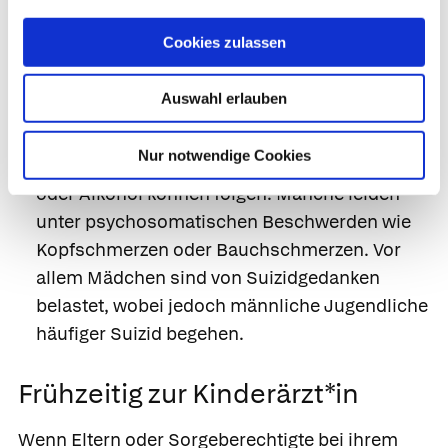
typisch. Durch Konzentrationsstörungen sind
Cookies zulassen
sie weniger leitungsfähig. Oft leiden sie unter
vermindertem Selbstvertrauen und haben
Auswahl erlauben
keine Perspektive für die Zukunft. Viele ziehen
sich zurück und isolieren sich. Schlaf- und
Nur notwendige Cookies
Essstörungen sowie der Griff nach Drogen
oder Alkohol können folgen. Manche leiden
unter psychosomatischen Beschwerden wie
Kopfschmerzen oder Bauchschmerzen. Vor
allem Mädchen sind von Suizidgedanken
belastet, wobei jedoch männliche Jugendliche
häufiger Suizid begehen.
Frühzeitig zur Kinderärzt*in
Wenn Eltern oder Sorgeberechtigte bei ihrem