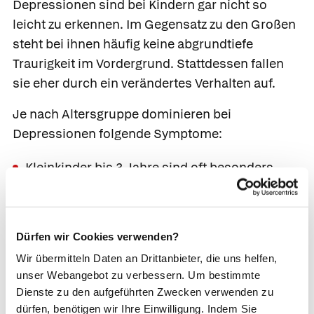
Depressionen sind bei Kindern gar nicht so
leicht zu erkennen. Im Gegensatz zu den Großen
steht bei ihnen häufig keine abgrundtiefe
Traurigkeit im Vordergrund. Stattdessen fallen
sie eher durch ein verändertes Verhalten auf.
Je nach Altersgruppe dominieren bei
Depressionen folgende Symptome:
Kleinkinder bis 3 Jahre
sind oft besonders
anhänglich, erhöht reizbar oder weinen
vermehrt. Sie haben keine Lust zu spielen oder
leiden unter Ess- und Schlafstörungen.
Dürfen wir Cookies verwenden?
Manche haben ein ausdrucksarmes Gesicht
Wir übermitteln Daten an Drittanbieter, die uns helfen,
oder lutschen besonders viel am Daumen.
unser Webangebot zu verbessern. Um bestimmte
Vorschulkinder
können durch einen traurigen
Dienste zu den aufgeführten Zwecken verwenden zu
Gesichtsausdruck und eine verminderte
dürfen, benötigen wir Ihre Einwilligung. Indem Sie