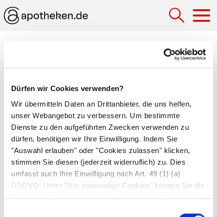
Hau
Afterloading-Verfahren
(Nachladetechnik)
Dürfen wir Cookies verwenden?
Strahlentherapie
zur Therapie von bösartigen
Tumoren von Scheide und Gebärmutter. Der Arzt
Wir übermitteln Daten an Drittanbieter, die uns helfen,
unser Webangebot zu verbessern. Um bestimmte
führt eine Hohlsonde in die Scheide ein und
Dienste zu den aufgeführten Zwecken verwenden zu
kontrolliert ihre Lage. Anschließend gibt er eine
dürfen, benötigen wir Ihre Einwilligung. Indem Sie
radioaktive Substanz in die Sonde, die das
"Auswahl erlauben" oder "Cookies zulassen" klicken,
erkrankte Gewebe bestrahlt. Die Bestrahlung
stimmen Sie diesen (jederzeit widerruflich) zu. Dies
dauert so kürzer als bei anderen Verfahren und
umfasst auch Ihre Einwilligung nach Art. 49 (1) (a)
das Personal ist besser vor Strahlen geschützt.
DSGVO. Unter "Nur notwendige Cookies" können Sie die
Datenverarbeitung ablehnen. Sie können Ihre Auswahl
Autor*innen
jederzeit unter "Privatsphäre“ am Seitenende ändern.
Einwilligungsauswahl