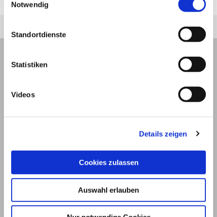
zuletzt geändert am
01.01.1970
um 01:00 Uhr
Notwendig
Standortdienste
Statistiken
Videos
Details zeigen
Cookies zulassen
© 2026
Auswahl erlauben
Impressum und Nutzungsbedingungen