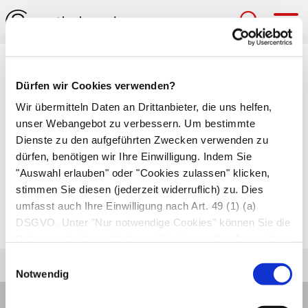
Hau
Bewegungsapparat
Dürfen wir Cookies verwenden?
Das Stützgerüst des menschlichen Körpers aus
Wir übermitteln Daten an Drittanbieter, die uns helfen,
unser Webangebot zu verbessern. Um bestimmte
Knochen und Gelenken (
passiver
Dienste zu den aufgeführten Zwecken verwenden zu
Bewegungsapparat
) und den daran ansetzenden
dürfen, benötigen wir Ihre Einwilligung. Indem Sie
Muskeln, Bändern und Sehnen (
aktiver
"Auswahl erlauben" oder "Cookies zulassen" klicken,
Bewegungsapparat
).
stimmen Sie diesen (jederzeit widerruflich) zu. Dies
umfasst auch Ihre Einwilligung nach Art. 49 (1) (a)
Autor*innen
DSGVO. Unter "Nur notwendige Cookies" können Sie die
zuletzt geändert am
01.01.1970
um 01:00 Uhr
Datenverarbeitung ablehnen. Sie können Ihre Auswahl
jederzeit unter "Privatsphäre“ am Seitenende ändern.
Einwilligungsauswahl
Notwendig